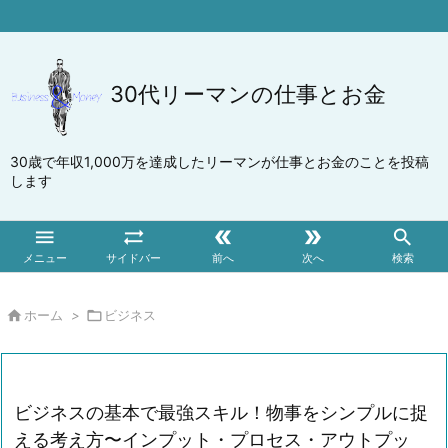
30代リーマンの仕事とお金
30歳で年収1,000万を達成したリーマンが仕事とお金のことを投稿
します





メニュー
サイドバー
前へ
次へ
検索

ホーム
>

ビジネス
ビジネスの基本で最強スキル！物事をシンプルに捉
える考え方〜インプット・プロセス・アウトプッ