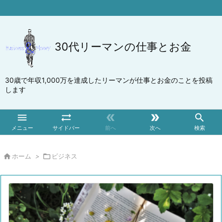
30代リーマンの仕事とお金
30歳で年収1,000万を達成したリーマンが仕事とお金のことを投稿
します





メニュー
サイドバー
前へ
次へ
検索

ホーム
>

ビジネス