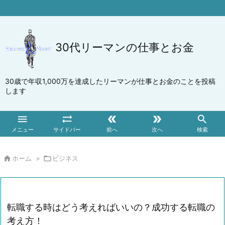
30代リーマンの仕事とお金
30歳で年収1,000万を達成したリーマンが仕事とお金のことを投稿
します





メニュー
サイドバー
前へ
次へ
検索

ホーム
>

ビジネス
転職する時はどう考えればいいの？成功する転職の
考え方！